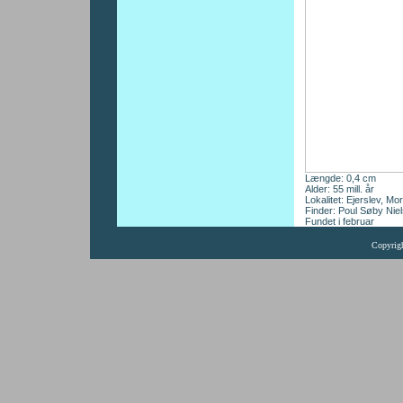
Længde: 0,4 cm
Alder: 55 mill. år
Lokalitet: Ejerslev, Mo
Finder: Poul Søby Nie
Fundet i februar
Copyrig