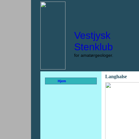
Vestjysk
Stenklub
for amatørgeologer.
Langhalse
Hjem